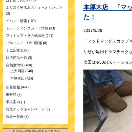
はじめての方へ
(3)
本厚木店 「マ
より高く売る為のちょっとしたコツ
(3)
た！
イベント情報
(100)
トレーディングカード情報
(43)
2017/3/26
フィギュア・その他情報
(151)
「マッドマックスカップ
ブルーレイ・DVD情報
(8)
ミニ四駆
(107)
なぜか毎回ドラマチックな
取扱商品一覧
(3)
次回は4/30のステーシ
店舗別情報
(480)
上大岡店
(246)
本厚木店
(424)
新着情報
(464)
未分類
(8)
求人案内
(1)
買取アップキャンペーン
(7)
買取一覧表
(8)