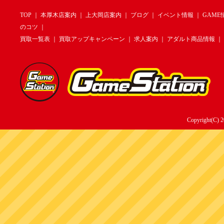
TOP
｜
本厚木店案内
｜
上大岡店案内
｜
ブログ
｜
イベント情報
｜
GAME
のコツ
｜
買取一覧表
｜
買取アップキャンペーン
｜
求人案内
｜
アダルト商品情報
｜
Copyright(C) 2