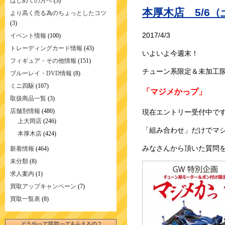
はじめての方へ
(3)
本厚木店 5/6
より高く売る為のちょっとしたコツ
(3)
2017/4/3
イベント情報
(100)
トレーディングカード情報
(43)
いよいよ今週末！
フィギュア・その他情報
(151)
チューン系限定＆未加工
ブルーレイ・DVD情報
(8)
ミニ四駆
(107)
「マジメかっプ」
取扱商品一覧
(3)
店舗別情報
(480)
現在エントリー受付中で
上大岡店
(246)
「組み合わせ」だけでマシ
本厚木店
(424)
みなさんから頂いた質問
新着情報
(464)
未分類
(8)
求人案内
(1)
買取アップキャンペーン
(7)
買取一覧表
(8)