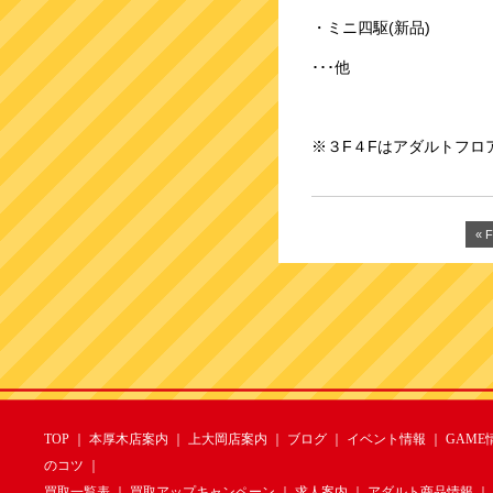
・ミニ四駆(新品)
･･･他
※３F４Fはアダルトフロ
« F
TOP
｜
本厚木店案内
｜
上大岡店案内
｜
ブログ
｜
イベント情報
｜
GAME
のコツ
｜
買取一覧表
｜
買取アップキャンペーン
｜
求人案内
｜
アダルト商品情報
｜