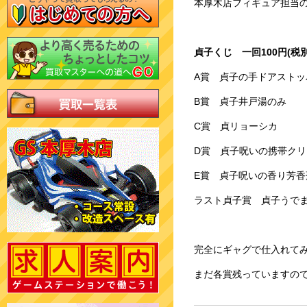
本厚木店フィギュア担当の
貞子くじ 一回100円(税別
A賞 貞子の手ドアストッ
B賞 貞子井戸湯のみ
C賞 貞リョーシカ
D賞 貞子呪いの携帯クリ
E賞 貞子呪いの香り芳香
ラスト貞子賞 貞子うで
完全にギャグで仕入れてみ
まだ各賞残っていますの