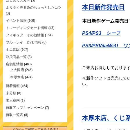
はじめての方へ
(3)
本日新作発売日
より高く売る為のちょっとしたコツ
(3)
本日新作ゲーム発売日
イベント情報
(100)
トレーディングカード情報
(43)
PS4/PS3 シーフ
フィギュア・その他情報
(151)
ブルーレイ・DVD情報
(8)
PS3/PSVita/Wi
ミニ四駆
(107)
取扱商品一覧
(3)
店舗別情報
(480)
ご来店お待ちしておりま
上大岡店
(246)
本厚木店
(424)
※新作ソフトは完売して
い。
新着情報
(464)
未分類
(8)
求人案内
(1)
買取アップキャンペーン
(7)
買取一覧表
(8)
本厚木店、くじ