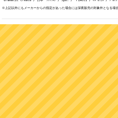
 dramatic create / 日本一ｿﾌﾄｳｪｱ / 5pb. /  PIACCI / ﾋｭｰﾈｯｸｽ / ﾌﾟﾛﾄﾀｲﾌﾟ
※上記以外にもメーカーからの指定があった場合には深夜販売の対象外となる場