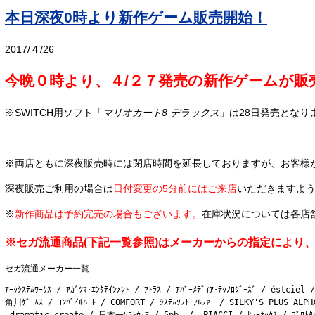
本日深夜0時より新作ゲーム販売開始！
2017/４/26
今晩０時より、４/２７発売の新作ゲームが販
※SWITCH用ソフト「
マリオカート8 デラックス
」は28日発売となり
※両店ともに深夜販売時には閉店時間を延長しておりますが、お客様
深夜販売ご利用の場合は
日付変更の5分前にはご来店
いただきますよ
※
新作商品は予約完売の場合もございます。
在庫状況については各店
※セガ流通商品(下記一覧参照)はメーカーからの指定により
セガ流通メーカー一覧
ｱｰｸｼｽﾃﾑﾜｰｸｽ / ｱｶﾞﾂﾏ･ｴﾝﾀﾃｲﾝﾒﾝﾄ / ｱﾄﾗｽ / ｱﾊﾞｰﾒﾃﾞｨｱ･ﾃｸﾉﾛｼﾞｰｽﾞ / éstciel /
角川ｹﾞｰﾑｽ / ｺﾝﾊﾟｲﾙﾊｰﾄ / COMFORT / ｼｽﾃﾑｿﾌﾄ･ｱﾙﾌｧｰ / SILKY'S PLUS ALPHA 