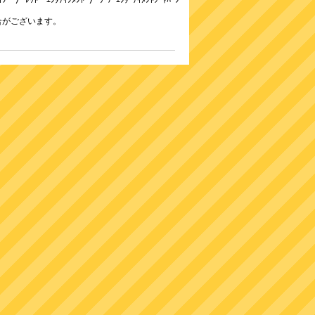
 / ﾚｯﾄﾞ･ｴﾝﾀﾃｲﾝﾒﾝﾄ / ﾜｰﾅｰｴﾝﾀｰﾃｲﾒﾝﾄｼﾞｬﾊﾟﾝ
合がございます。