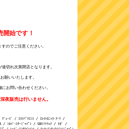
売開始です！
ますのでご注意ください。
が途切れ次第閉店となります。
うお願いいたします。
舗にお問い合わせください。
、深夜販売は行いません。
 ｳﾞｭｰｽﾞ / ｴｸｽﾍﾟﾘｴﾝｽ / ｴﾚｸﾄﾛﾆｯｸ･ｱｰﾂ / 

/ ｼﾙﾊﾞｰｽﾀｰｼﾞｬﾊﾟﾝ / GNｿﾌﾄｳｪｱ / ｾｶﾞ /
