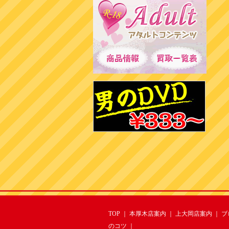
TOP
｜
本厚木店案内
｜
上大岡店案内
｜
ブ
のコツ
｜