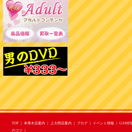
TOP
｜
本厚木店案内
｜
上大岡店案内
｜
ブログ
｜
イベント情報
｜
GAME
のコツ
｜