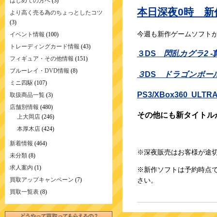
はじめての方へ
(3)
本日深夜0時 
より高く売る為のちょっとしたコツ
(3)
今週も新作ゲームソフト
イベント情報
(100)
トレーディングカード情報
(43)
３DS
閃乱カグラ2
-
フィギュア・その他情報
(151)
ブルーレイ・DVD情報
(8)
３
DS
ドラゴンボー
ミニ四駆
(107)
PS3/XBox360 ULTR
取扱商品一覧
(3)
店舗別情報
(480)
その他にも新タイトル
上大岡店
(246)
本厚木店
(424)
新着情報
(464)
※深夜販売はお客様が途
未分類
(8)
求人案内
(1)
※新作ソフトは予約時点
さい。
買取アップキャンペーン
(7)
買取一覧表
(8)